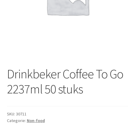
Subme
Dranken
uitvou
Droge Kruidenierswaren
Frites
Koeling
Non-food
Drinkbeker Coffee To Go
Salades
2237ml 50 stuks
Stoverijen
SKU:
30711
Maaltijden Diepvries
Categorie:
Non-food