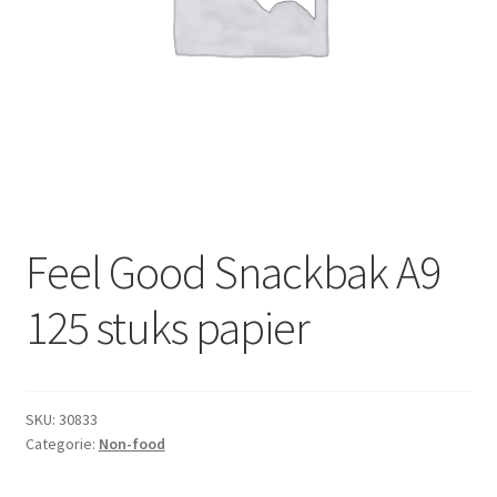
Subme
Dranken
uitvou
Droge Kruidenierswaren
Frites
Koeling
Non-food
Feel Good Snackbak A9
Salades
125 stuks papier
Stoverijen
SKU:
30833
Maaltijden Diepvries
Categorie:
Non-food