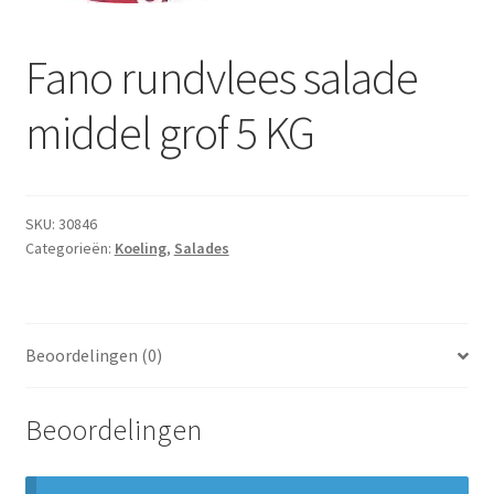
Subme
Dranken
uitvou
Fano rundvlees salade
Droge Kruidenierswaren
middel grof 5 KG
Frites
Koeling
SKU:
30846
Non-food
Categorieën:
Koeling
,
Salades
Salades
Beoordelingen (0)
Stoverijen
Maaltijden Diepvries
Beoordelingen