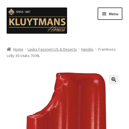
Ga
Ga
Menu
door
naar
naar
de
navigatie
inhoud
Subme
Snacks
uitvou
Home
Luuks Favoriet IJS & Deserts
Handijs
Framboos
Lolly 30 stuks 70 ML
Kip en Gevogelte
Subme
Luuks Favoriet IJS & Deserts
uitvou
Vetten
🔍
Subme
Sauzen en Mayonaise
uitvou
Subme
Koffie
uitvou