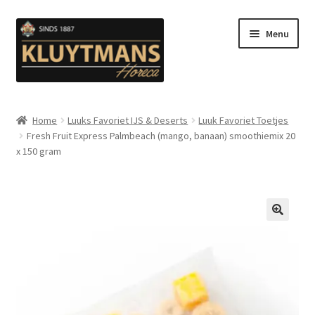
Ga
Ga
Menu
door
naar
naar
de
navigatie
inhoud
Subme
Snacks
uitvou
Home
Luuks Favoriet IJS & Deserts
Luuk Favoriet Toetjes
Fresh Fruit Express Palmbeach (mango, banaan) smoothiemix 20
Kip en Gevogelte
x 150 gram
Subme
Luuks Favoriet IJS & Deserts
uitvou
Vetten
🔍
Subme
Sauzen en Mayonaise
uitvou
Subme
Koffie
uitvou