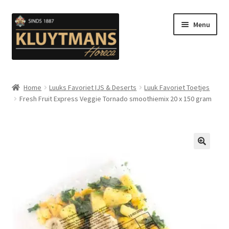
Ga
Ga
Menu
door
naar
naar
de
navigatie
inhoud
Subme
Snacks
uitvou
Home
Luuks Favoriet IJS & Deserts
Luuk Favoriet Toetjes
Fresh Fruit Express Veggie Tornado smoothiemix 20 x 150 gram
Kip en Gevogelte
Subme
Luuks Favoriet IJS & Deserts
uitvou
Vetten
🔍
Subme
Sauzen en Mayonaise
uitvou
Subme
Koffie
uitvou