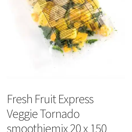
Subme
Dranken
uitvou
Droge Kruidenierswaren
Frites
Koeling
Non-food
Salades
Fresh Fruit Express
Stoverijen
Veggie Tornado
Maaltijden Diepvries
smoothiemix 20 x 150