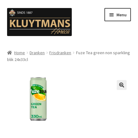
Ga
Ga
Menu
door
naar
naar
de
navigatie
inhoud
Subme
Snacks
uitvou
Home
Dranken
Frisdranken
Fuze Tea green non sparkling
blik 24x33cl
Kip en Gevogelte
Subme
Luuks Favoriet IJS & Deserts
uitvou
Vetten
🔍
Subme
Sauzen en Mayonaise
uitvou
Subme
Koffie
uitvou