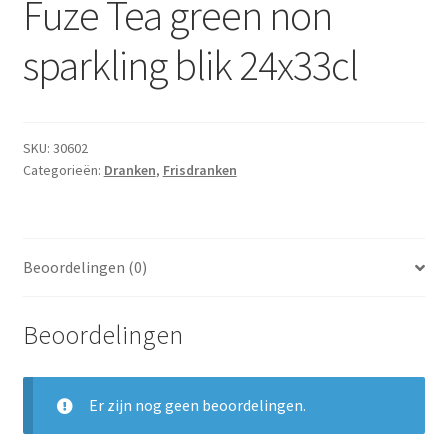
Fuze Tea green non
Subme
Dranken
uitvou
sparkling blik 24x33cl
Droge Kruidenierswaren
Frites
SKU:
30602
Categorieën:
Dranken
,
Frisdranken
Koeling
Non-food
Beoordelingen (0)
Salades
Beoordelingen
Stoverijen
Maaltijden Diepvries
Er zijn nog geen beoordelingen.