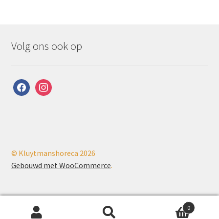
Volg ons ook op
facebook
instagram
© Kluytmanshoreca 2026
Gebouwd met WooCommerce
.
0
Zoeken
Zoeken