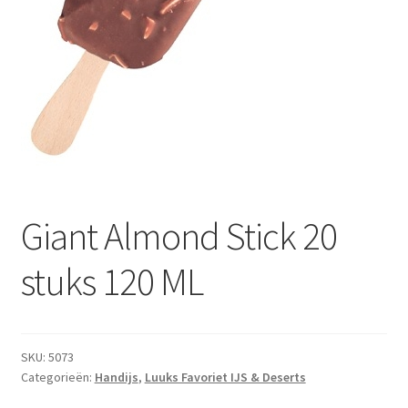
Subme
Dranken
uitvou
Droge Kruidenierswaren
Frites
Koeling
Non-food
Giant Almond Stick 20
Salades
stuks 120 ML
Stoverijen
Maaltijden Diepvries
SKU:
5073
Categorieën:
Handijs
,
Luuks Favoriet IJS & Deserts