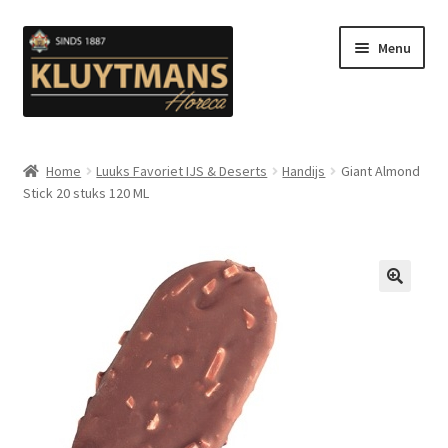
Ga
Ga
Menu
door
naar
naar
de
navigatie
inhoud
Subme
Snacks
uitvou
Home
Luuks Favoriet IJS & Deserts
Handijs
Giant Almond
Stick 20 stuks 120 ML
Kip en Gevogelte
Subme
Luuks Favoriet IJS & Deserts
uitvou
Vetten
🔍
Subme
Sauzen en Mayonaise
uitvou
Subme
Koffie
uitvou