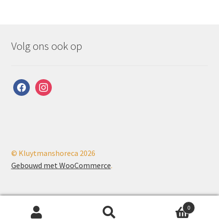
Volg ons ook op
facebook
instagram
© Kluytmanshoreca 2026
Gebouwd met WooCommerce
.
0
Zoeken
Zoeken