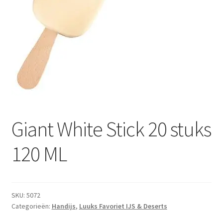
Subme
Dranken
uitvou
Droge Kruidenierswaren
Frites
Koeling
Non-food
Giant White Stick 20 stuks
Salades
120 ML
Stoverijen
Maaltijden Diepvries
SKU:
5072
Categorieën:
Handijs
,
Luuks Favoriet IJS & Deserts