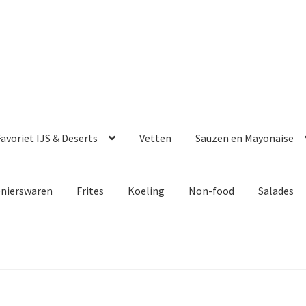
avoriet IJS & Deserts
Vetten
Sauzen en Mayonaise
enierswaren
Frites
Koeling
Non-food
Salades