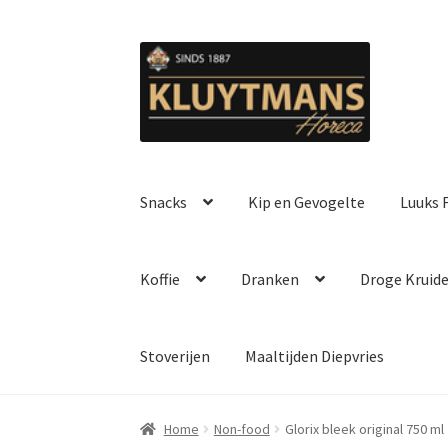
Ga
Ga
door
naar
naar
de
navigatie
inhoud
Snacks
Kip en Gevogelte
Luuks F
Koffie
Dranken
Droge Kruid
Stoverijen
Maaltijden Diepvries
Home
Non-food
Glorix bleek original 750 ml