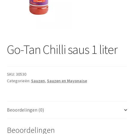
Subme
Dranken
uitvou
Droge Kruidenierswaren
Frites
Go-Tan Chilli saus 1 liter
Koeling
Non-food
SKU:
30530
Categorieën:
Sauzen
,
Sauzen en Mayonaise
Salades
Stoverijen
Beoordelingen (0)
Maaltijden Diepvries
Beoordelingen