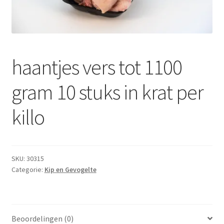
Subme
Dranken
uitvou
Droge Kruidenierswaren
haantjes vers tot 1100
Frites
gram 10 stuks in krat per
Koeling
killo
Non-food
Salades
SKU:
30315
Stoverijen
Categorie:
Kip en Gevogelte
Maaltijden Diepvries
Beoordelingen (0)