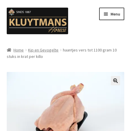
Ga
Ga
Menu
door
naar
naar
de
navigatie
inhoud
Subme
Snacks
uitvou
Home
Kip en Gevogelte
haantjes vers tot 1100 gram 10
stuks in krat per killo
Kip en Gevogelte
Subme
Luuks Favoriet IJS & Deserts
uitvou
Vetten
🔍
Subme
Sauzen en Mayonaise
uitvou
Subme
Koffie
uitvou