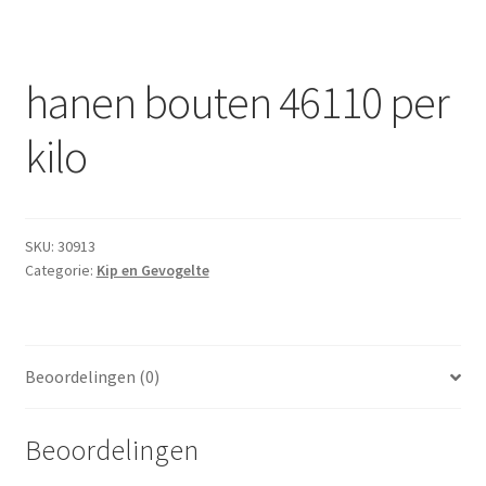
Subme
Dranken
uitvou
Droge Kruidenierswaren
hanen bouten 46110 per
Frites
kilo
Koeling
Non-food
SKU:
30913
Categorie:
Kip en Gevogelte
Salades
Stoverijen
Beoordelingen (0)
Maaltijden Diepvries
Beoordelingen