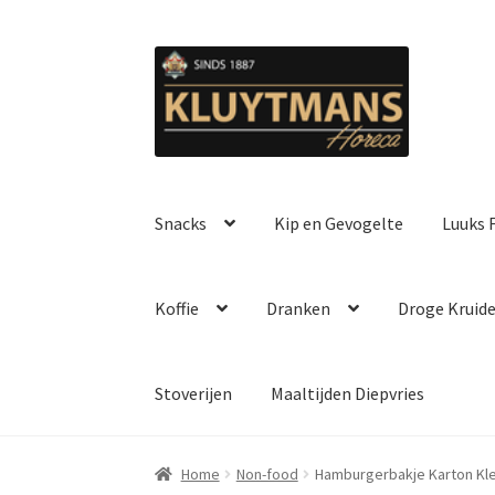
Ga
Ga
door
naar
naar
de
navigatie
inhoud
Snacks
Kip en Gevogelte
Luuks F
Koffie
Dranken
Droge Kruid
Stoverijen
Maaltijden Diepvries
Home
Non-food
Hamburgerbakje Karton Kle