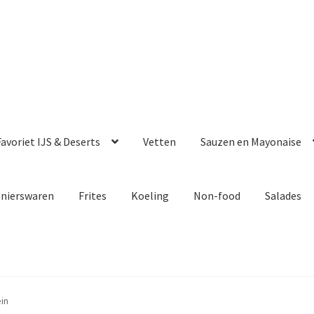
avoriet IJS & Deserts
Vetten
Sauzen en Mayonaise
enierswaren
Frites
Koeling
Non-food
Salades
in