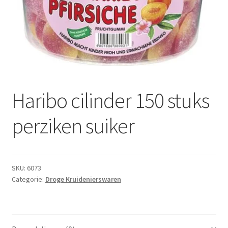
Subme
Dranken
uitvou
Droge Kruidenierswaren
Frites
Koeling
Haribo cilinder 150 stuks
Non-food
perziken suiker
Salades
SKU:
6073
Stoverijen
Categorie:
Droge Kruidenierswaren
Maaltijden Diepvries