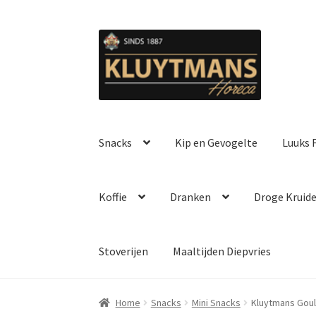
Ga
Ga
door
naar
naar
de
navigatie
inhoud
Snacks
Kip en Gevogelte
Luuks F
Koffie
Dranken
Droge Kruid
Stoverijen
Maaltijden Diepvries
Home
Snacks
Mini Snacks
Kluytmans Goula