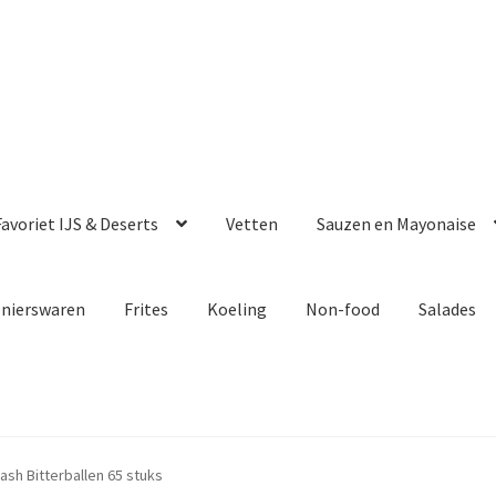
avoriet IJS & Deserts
Vetten
Sauzen en Mayonaise
enierswaren
Frites
Koeling
Non-food
Salades
sh Bitterballen 65 stuks