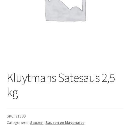
Subme
Dranken
uitvou
Droge Kruidenierswaren
Frites
Koeling
Non-food
Kluytmans Satesaus 2,5
Salades
kg
Stoverijen
Maaltijden Diepvries
SKU:
31399
Categorieën:
Sauzen
,
Sauzen en Mayonaise