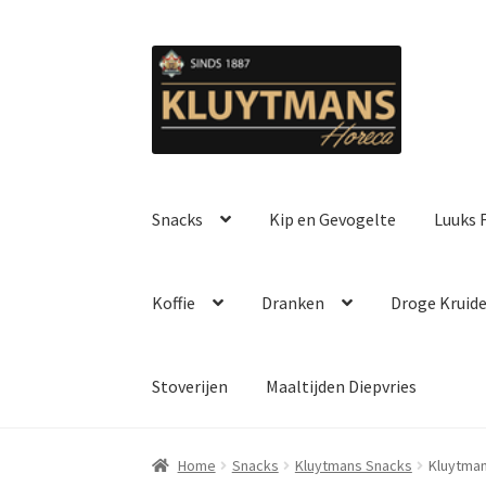
Ga
Ga
door
naar
naar
de
navigatie
inhoud
Snacks
Kip en Gevogelte
Luuks F
Koffie
Dranken
Droge Kruid
Stoverijen
Maaltijden Diepvries
Home
Snacks
Kluytmans Snacks
Kluytman