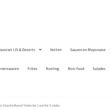
avoriet IJS & Deserts
Vetten
Sauzen en Mayonaise
enierswaren
Frites
Koeling
Non-food
Salades
s SnacksXlusief Selectie 1 portie 5 stuks