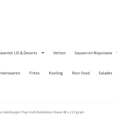
avoriet IJS & Deserts
Vetten
Sauzen en Mayonaise
enierswaren
Frites
Koeling
Non-food
Salades
s Hamburger Puur irish Rundvlees Rauw 48 x 113 gram