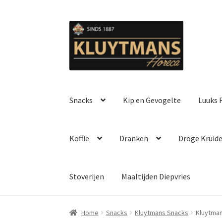
Ga
Ga
door
naar
naar
de
navigatie
inhoud
Snacks
Kip en Gevogelte
Luuks F
Koffie
Dranken
Droge Kruid
Stoverijen
Maaltijden Diepvries
Home
Snacks
Kluytmans Snacks
Kluytman