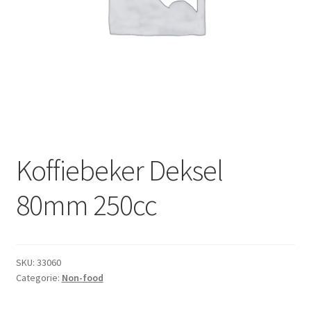
Subme
Dranken
uitvou
Droge Kruidenierswaren
Frites
Koeling
Non-food
Koffiebeker Deksel
Salades
80mm 250cc
Stoverijen
SKU:
33060
Maaltijden Diepvries
Categorie:
Non-food