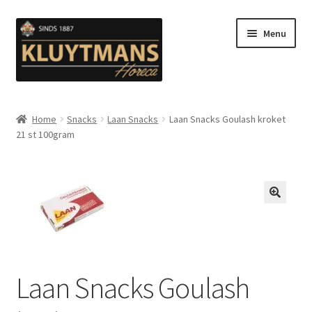
Ga
Ga
Menu
door
naar
naar
de
navigatie
inhoud
Subme
Snacks
uitvou
Home
Snacks
Laan Snacks
Laan Snacks Goulash kroket
21 st 100gram
Kip en Gevogelte
Subme
Luuks Favoriet IJS & Deserts
uitvou
Vetten
🔍
Subme
Sauzen en Mayonaise
uitvou
Laan Snacks Goulash
Subme
Koffie
uitvou