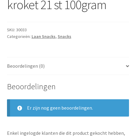
kroket 21 st 100gram
Subme
Dranken
uitvou
Droge Kruidenierswaren
SKU:
30033
Frites
Categorieën:
Laan Snacks
,
Snacks
Koeling
Beoordelingen (0)
Non-food
Salades
Beoordelingen
Stoverijen
Er zijn nog geen beoordelingen.
Maaltijden Diepvries
Enkel ingelogde klanten die dit product gekocht hebben,