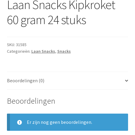
Laan Snacks Kipkroket
Subme
Dranken
uitvou
60 gram 24 stuks
Droge Kruidenierswaren
Frites
SKU:
31585
Categorieën:
Laan Snacks
,
Snacks
Koeling
Non-food
Beoordelingen (0)
Salades
Beoordelingen
Stoverijen
Maaltijden Diepvries
Er zijn nog geen beoordelingen.