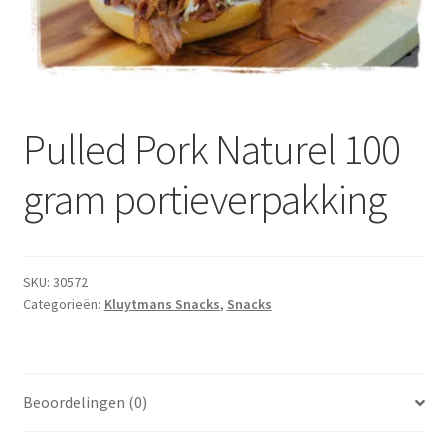
Subme
Dranken
uitvou
Droge Kruidenierswaren
Frites
Pulled Pork Naturel 100
Koeling
gram portieverpakking
Non-food
Salades
SKU:
30572
Categorieën:
Kluytmans Snacks
,
Snacks
Stoverijen
Maaltijden Diepvries
Beoordelingen (0)