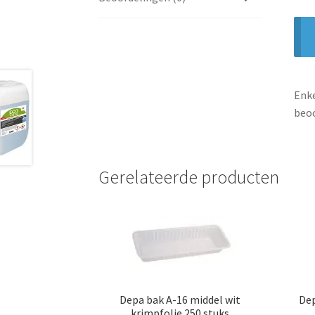
Enke
beoo
Gerelateerde producten
Depa bak A-16 middel wit
Dep
krimpfolie 250 stuks