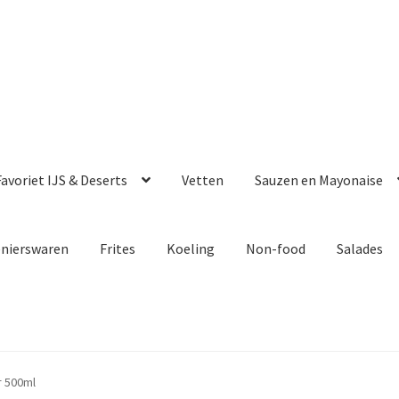
avoriet IJS & Deserts
Vetten
Sauzen en Mayonaise
enierswaren
Frites
Koeling
Non-food
Salades
r 500ml