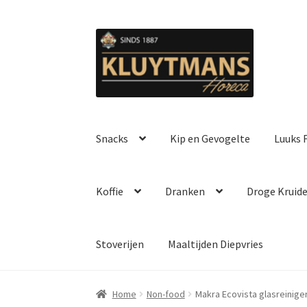
Ga
Ga
door
naar
naar
de
navigatie
inhoud
Snacks
Kip en Gevogelte
Luuks F
Koffie
Dranken
Droge Kruid
Stoverijen
Maaltijden Diepvries
Home
Non-food
Makra Ecovista glasreinige