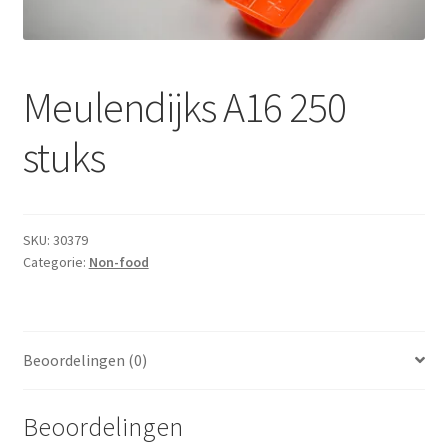
Subme
Dranken
uitvou
Droge Kruidenierswaren
Meulendijks A16 250
Frites
stuks
Koeling
Non-food
SKU:
30379
Categorie:
Non-food
Salades
Stoverijen
Beoordelingen (0)
Maaltijden Diepvries
Beoordelingen