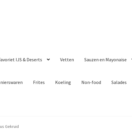
avoriet IJS & Deserts
Vetten
Sauzen en Mayonaise
enierswaren
Frites
Koeling
Non-food
Salades
us Gekruid