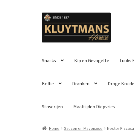
Ga
Ga
door
naar
naar
de
navigatie
inhoud
Snacks
Kip en Gevogelte
Luuks F
Koffie
Dranken
Droge Kruid
Stoverijen
Maaltijden Diepvries
Home
Sauzen en Mayonaise
Nestor Pizzasa