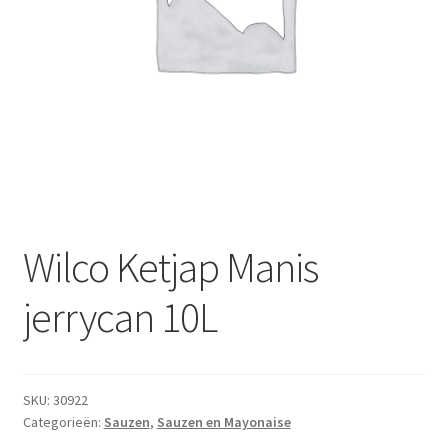
Subme
Dranken
uitvou
Droge Kruidenierswaren
Frites
Koeling
Non-food
Wilco Ketjap Manis
Salades
jerrycan 10L
Stoverijen
Maaltijden Diepvries
SKU:
30922
Categorieën:
Sauzen
,
Sauzen en Mayonaise