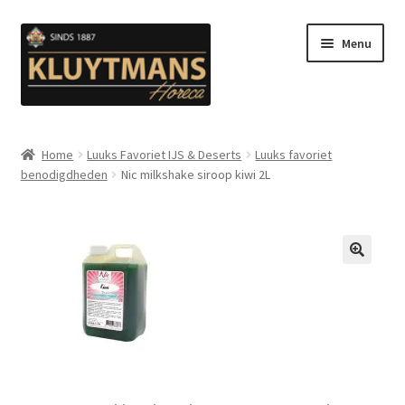
Ga
Ga
Menu
door
naar
naar
de
navigatie
inhoud
Subme
Snacks
uitvou
Home
Luuks Favoriet IJS & Deserts
Luuks favoriet
benodigdheden
Nic milkshake siroop kiwi 2L
Kip en Gevogelte
Subme
Luuks Favoriet IJS & Deserts
uitvou
Vetten
🔍
Subme
Sauzen en Mayonaise
uitvou
Subme
Koffie
uitvou