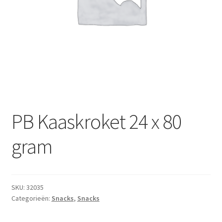
Subme
Dranken
uitvou
Droge Kruidenierswaren
Frites
Koeling
Non-food
PB Kaaskroket 24 x 80
Salades
gram
Stoverijen
SKU:
32035
Maaltijden Diepvries
Categorieën:
Snacks
,
Snacks