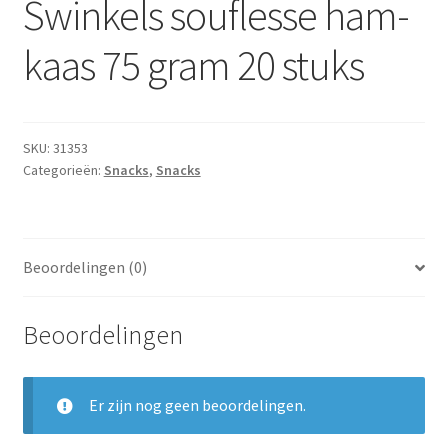
Swinkels souflesse ham-
Subme
Dranken
uitvou
kaas 75 gram 20 stuks
Droge Kruidenierswaren
Frites
SKU:
31353
Categorieën:
Snacks
,
Snacks
Koeling
Non-food
Beoordelingen (0)
Salades
Beoordelingen
Stoverijen
Maaltijden Diepvries
Er zijn nog geen beoordelingen.