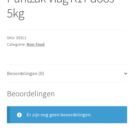
Subme
Dranken
5kg
uitvou
Droge Kruidenierswaren
Frites
SKU:
30312
Categorie:
Non-food
Koeling
Non-food
Beoordelingen (0)
Salades
Beoordelingen
Stoverijen
Er zijn nog geen beoordelingen.
Maaltijden Diepvries