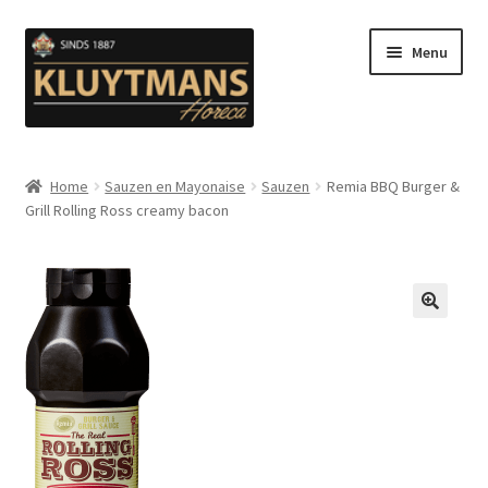
Ga
Ga
Menu
door
naar
naar
de
navigatie
inhoud
Subme
Snacks
uitvou
Home
Sauzen en Mayonaise
Sauzen
Remia BBQ Burger &
Grill Rolling Ross creamy bacon
Kip en Gevogelte
Subme
Luuks Favoriet IJS & Deserts
uitvou
Vetten
🔍
Subme
Sauzen en Mayonaise
uitvou
Subme
Koffie
uitvou