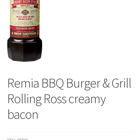
Subme
Dranken
uitvou
Droge Kruidenierswaren
Frites
Koeling
Non-food
Remia BBQ Burger & Grill
Salades
Rolling Ross creamy
Stoverijen
bacon
Maaltijden Diepvries
SKU:
30710