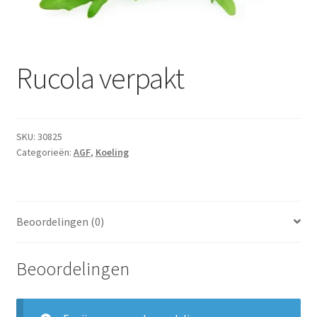
Subme
Dranken
uitvou
Droge Kruidenierswaren
Rucola verpakt
Frites
Koeling
SKU:
30825
Categorieën:
AGF
,
Koeling
Non-food
Salades
Beoordelingen (0)
Stoverijen
Beoordelingen
Maaltijden Diepvries