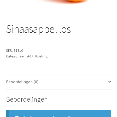
Subme
Dranken
uitvou
Droge Kruidenierswaren
Sinaasappel los
Frites
Koeling
SKU:
31910
Categorieën:
AGF
,
Koeling
Non-food
Salades
Beoordelingen (0)
Stoverijen
Beoordelingen
Maaltijden Diepvries