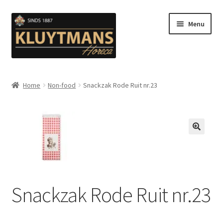
Ga
Ga
Menu
door
naar
naar
de
navigatie
inhoud
Subme
Snacks
uitvou
Home
Non-food
Snackzak Rode Ruit nr.23
Kip en Gevogelte
Subme
Luuks Favoriet IJS & Deserts
uitvou
🔍
Vetten
Subme
Sauzen en Mayonaise
Snackzak Rode Ruit nr.23
uitvou
Subme
Koffie
uitvou