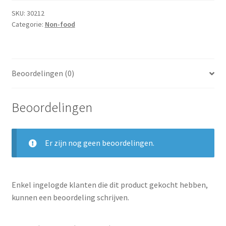
Subme
Dranken
SKU:
30212
uitvou
Categorie:
Non-food
Droge Kruidenierswaren
Frites
Beoordelingen (0)
Koeling
Beoordelingen
Non-food
Salades
Er zijn nog geen beoordelingen.
Stoverijen
Enkel ingelogde klanten die dit product gekocht hebben,
Maaltijden Diepvries
kunnen een beoordeling schrijven.