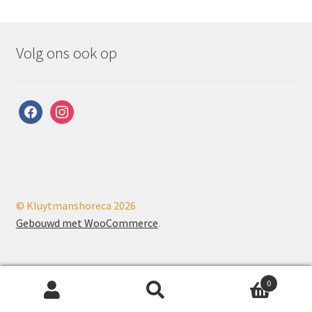
Volg ons ook op
facebook
instagram
© Kluytmanshoreca 2026
Gebouwd met WooCommerce
.
0
Zoeken
Zoeken
PHP Code Snippets
Powered By :
XYZScripts.com