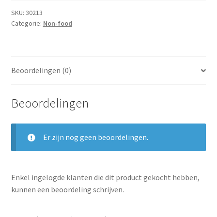
Subme
Dranken
SKU:
30213
uitvou
Categorie:
Non-food
Droge Kruidenierswaren
Frites
Beoordelingen (0)
Koeling
Beoordelingen
Non-food
Salades
Er zijn nog geen beoordelingen.
Stoverijen
Enkel ingelogde klanten die dit product gekocht hebben,
Maaltijden Diepvries
kunnen een beoordeling schrijven.