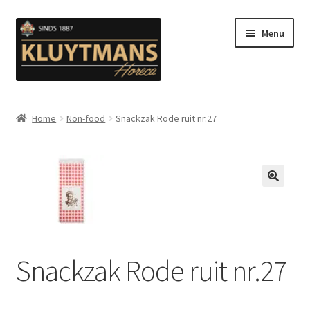
Ga
Ga
Menu
door
naar
naar
de
navigatie
inhoud
Subme
Snacks
uitvou
Home
Non-food
Snackzak Rode ruit nr.27
Kip en Gevogelte
Subme
Luuks Favoriet IJS & Deserts
uitvou
🔍
Vetten
Subme
Sauzen en Mayonaise
Snackzak Rode ruit nr.27
uitvou
Subme
Koffie
uitvou