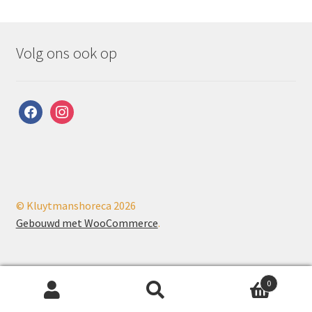
Volg ons ook op
facebook
instagram
© Kluytmanshoreca 2026
Gebouwd met WooCommerce
.
0
Zoeken
Zoeken
PHP Code Snippets
Powered By :
XYZScripts.com