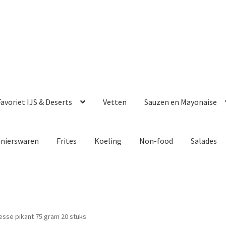
avoriet IJS & Deserts
Vetten
Sauzen en Mayonaise
enierswaren
Frites
Koeling
Non-food
Salades
esse pikant 75 gram 20 stuks