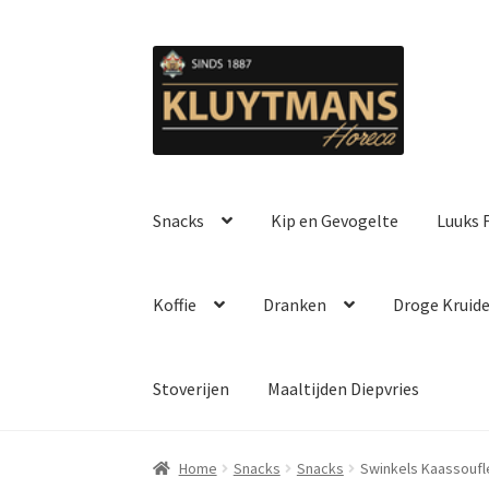
Ga
Ga
door
naar
naar
de
navigatie
inhoud
Snacks
Kip en Gevogelte
Luuks F
Koffie
Dranken
Droge Kruid
Stoverijen
Maaltijden Diepvries
Home
Snacks
Snacks
Swinkels Kaassoufl