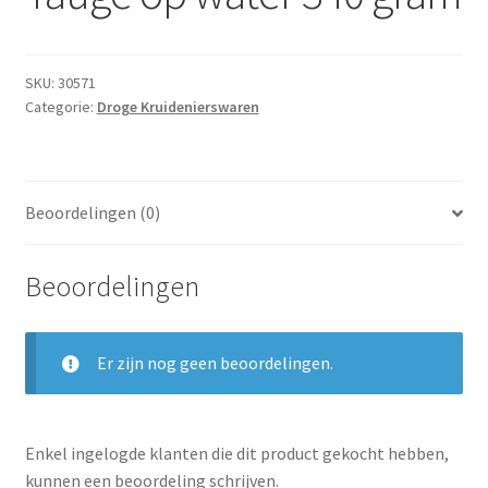
Subme
Dranken
uitvou
Droge Kruidenierswaren
SKU:
30571
Categorie:
Droge Kruidenierswaren
Frites
Koeling
Beoordelingen (0)
Non-food
Beoordelingen
Salades
Stoverijen
Er zijn nog geen beoordelingen.
Maaltijden Diepvries
Enkel ingelogde klanten die dit product gekocht hebben,
kunnen een beoordeling schrijven.