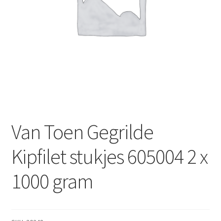
Subme
Dranken
uitvou
Droge Kruidenierswaren
Frites
Koeling
Non-food
Van Toen Gegrilde
Salades
Kipfilet stukjes 605004 2 x
Stoverijen
1000 gram
Maaltijden Diepvries