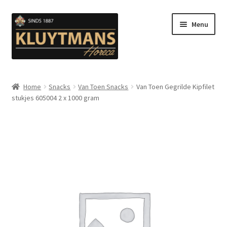
Ga
Ga
Menu
door
naar
naar
de
navigatie
inhoud
Subme
Snacks
uitvou
Home
Snacks
Van Toen Snacks
Van Toen Gegrilde Kipfilet
stukjes 605004 2 x 1000 gram
Kip en Gevogelte
Subme
Luuks Favoriet IJS & Deserts
uitvou
Vetten
Subme
Sauzen en Mayonaise
uitvou
Subme
Koffie
uitvou