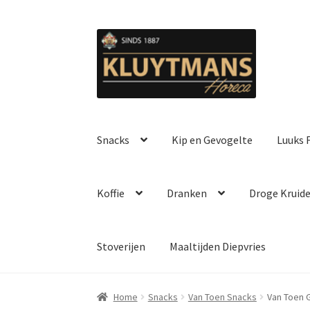
Ga
Ga
door
naar
naar
de
navigatie
inhoud
Snacks
Kip en Gevogelte
Luuks F
Koffie
Dranken
Droge Kruid
Stoverijen
Maaltijden Diepvries
Home
Snacks
Van Toen Snacks
Van Toen 