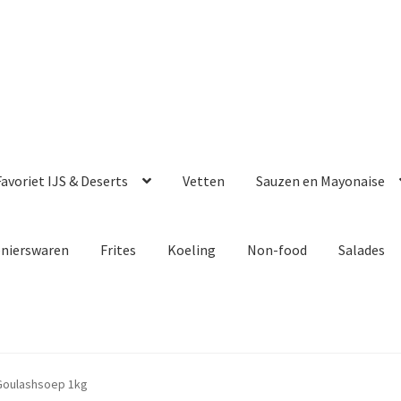
avoriet IJS & Deserts
Vetten
Sauzen en Mayonaise
enierswaren
Frites
Koeling
Non-food
Salades
Goulashsoep 1kg