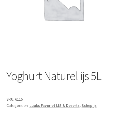
Subme
Dranken
uitvou
Droge Kruidenierswaren
Frites
Koeling
Non-food
Yoghurt Naturel ijs 5L
Salades
Stoverijen
SKU:
6115
Categorieën:
Luuks Favoriet IJS & Deserts
,
Schepijs
Maaltijden Diepvries