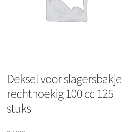
Subme
Dranken
uitvou
Droge Kruidenierswaren
Frites
Koeling
Non-food
Deksel voor slagersbakje
Salades
rechthoekig 100 cc 125
Stoverijen
stuks
Maaltijden Diepvries